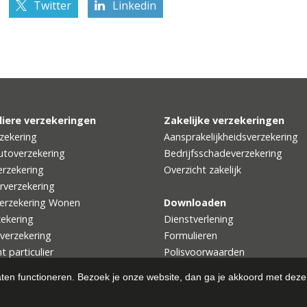
Twitter
Linkedin
liere verzekeringen
Zakelijke verzekeringen
zekering
Aansprakelijkheidsverzekering
utoverzekering
Bedrijfsschadeverzekering
rzekering
Overzicht zakelijk
rverzekering
erzekering Wonen
Downloaden
zekering
Dienstverlening
tverzekering
Formulieren
t particulier
Polisvoorwaarden
aten functioneren. Bezoek je onze website, dan ga je akkoord met deze