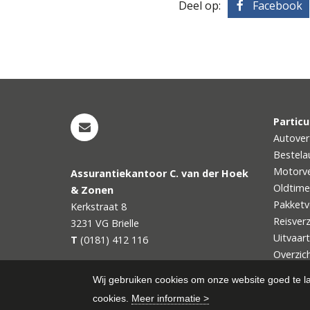
Deel op:
Facebook
Particu
Autover
Bestela
Motorve
Assurantiekantoor C. van der Hoek
Oldtime
& Zonen
Pakketv
Kerkstraat 8
Reisver
3231 VG
Brielle
Uitvaar
T
(0181) 412 116
Overzich
Wij gebruiken cookies om onze website goed te l
cookies.
Meer informatie >